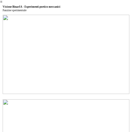
︎
Visione BinarIA - Esperimenti poetico meccanici
Fanzine sperimentale