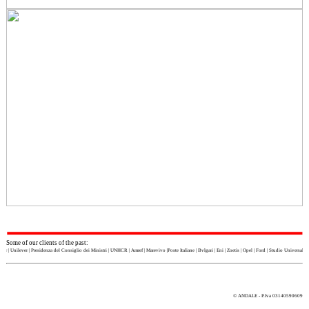
Some of our clients of the past:
rner | Unilever | Presidenza del Consiglio dei Ministri | UNHCR | Amref | Marevivo |
Poste Italiane | Bvlgari | Eni | Zoetis | Opel | Ford | Studio Universal |
© ANDALE - P.Iva 03140590609